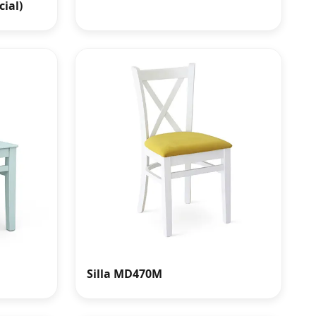
cial)
Silla MD470M