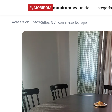
mobirom.es
Inicio
Categoría
Acasă
Conjuntos
/
/
Sillas GL1 con mesa Europa